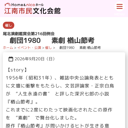
催し
尾北演劇鑑賞会第216回例会
劇団1980 素劇 楢山節考
ホーム
>
イベント・公演
>
催し
>
劇団1980 素劇 楢山節考
2026年9月20日（日）
【story】
1956年（昭和31年）、雑誌中央公論発表ととも
に文壇に衝撃をもたらし、文芸評論家・正宗白鳥
が ”人生永遠の書″ と評した深沢七郎の小説
『楢山節考』。
これまでに2度にわたって映画化されたこの原作
を ”素劇” で舞台化しました。
原作『楢山節考』が問いかけるヒトが生きる意