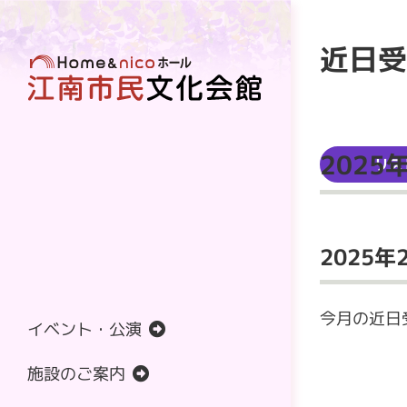
近日受
202
リス
2025年
今月の近日
イベント・公演
催し
主催公演
施設のご案内
利用の申し込み