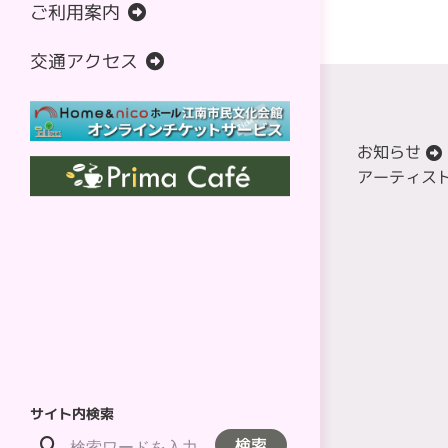
ご利用案内
フロアマップ
利用時間・注意事項
大ホール
施設利用料金
2026年8月
交通アクセス
小ホール
附属設備利用料金
2026年9月
Prima Café（プリマカフェ）
施設の空き状況
2026年10月
歴史民俗資料館
利用者向けサービス
2026年11月
お知らせ
資料ダウンロード
2026年12月
アーティス
2027年1月
2027年2月
チケット購入方法
サイト内検索
検索